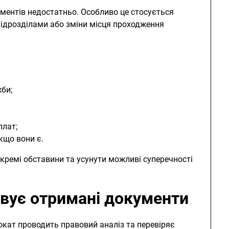
ментів недостатньо. Особливо це стосується
підрозділами або зміни місця проходження
жби;
плат;
кщо вони є.
кремі обставини та усунути можливі суперечності
овує отримані документи
окат проводить правовий аналіз та перевіряє