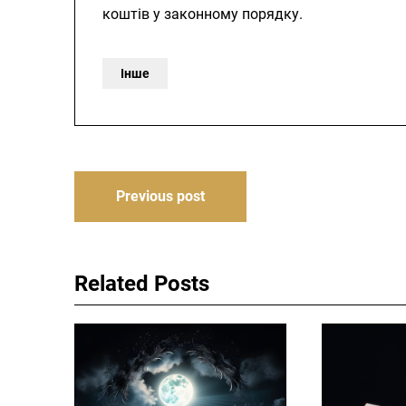
коштів у законному порядку.
Інше
Навігація
Previous post
записів
Related Posts