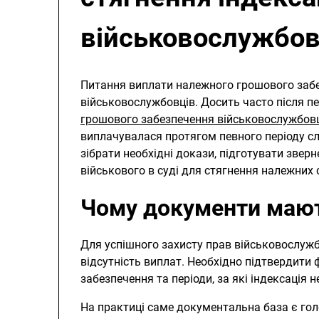
військовослужбо
Питання виплати належного грошового заб
військовослужбовців. Досить часто після п
грошового забезпечення військовослужбов
виплачувалася протягом певного періоду с
зібрати необхідні докази, підготувати зверн
військового в суді для стягнення належних 
Чому документи мают
Для успішного захисту прав військовослуж
відсутність виплат. Необхідно підтвердити
забезпечення та періоди, за які індексація
На практиці саме документальна база є го