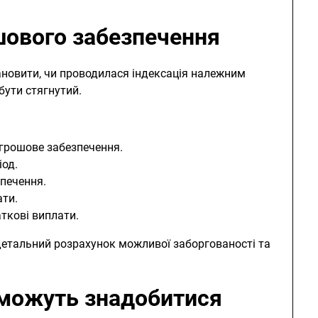
ового забезпечення
новити, чи проводилася індексація належним
бути стягнутий.
 грошове забезпечення.
іод.
печення.
ати.
аткові виплати.
етальний розрахунок можливої заборгованості та
 можуть знадобитися