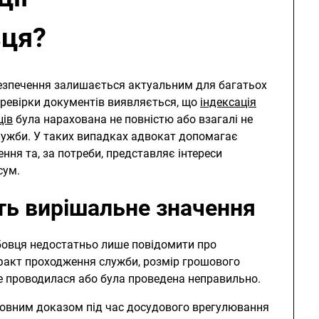
вця?
езпечення залишається актуальним для багатьох
еревірки документів виявляється, що
індексація
ців
була нарахована не повністю або взагалі не
лужби. У таких випадках адвокат допомагає
ення та, за потреби, представляє інтереси
сум.
ь вирішальне значення
бовця недостатньо лише повідомити про
 факт проходження служби, розмір грошового
 не проводилася або була проведена неправильно.
ловним доказом під час досудового врегулювання