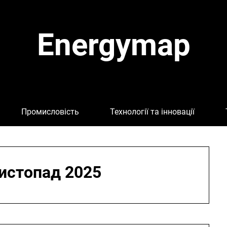
Energymap
Промисловість
Технології та інновації
истопад 2025