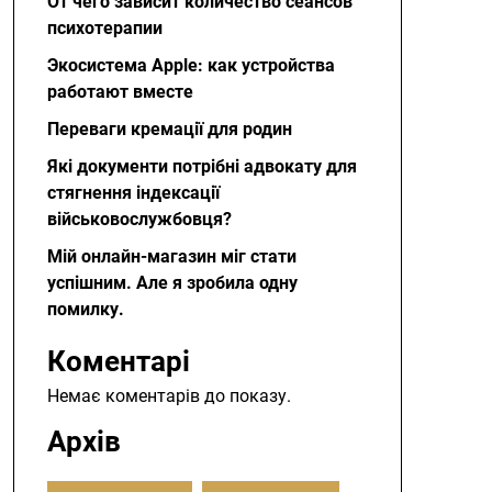
От чего зависит количество сеансов
психотерапии
Экосистема Apple: как устройства
работают вместе
Переваги кремації для родин
Які документи потрібні адвокату для
стягнення індексації
військовослужбовця?
Мій онлайн-магазин міг стати
успішним. Але я зробила одну
помилку.
Коментарі
Немає коментарів до показу.
Архів