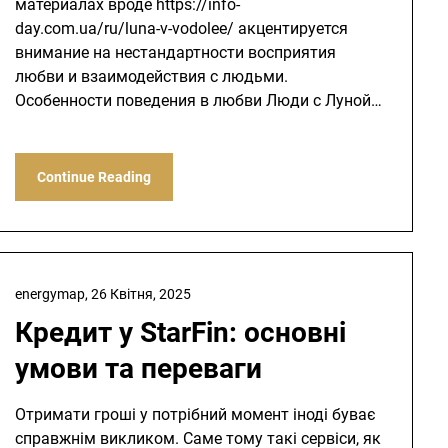
материалах вроде https://info-
day.com.ua/ru/luna-v-vodolee/ акцентируется
внимание на нестандартности восприятия
любви и взаимодействия с людьми.
Особенности поведения в любви Люди с Луной…
Continue Reading
energymap,
26 Квітня, 2025
Кредит у StarFin: основні
умови та переваги
Отримати гроші у потрібний момент іноді буває
справжнім викликом. Саме тому такі сервіси, як