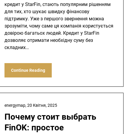
кредит у StarFin, стають популярним рішенням
для тих, хто шукає швидку фінансову
підтримку. Уже з першого звернення можна
зрозуміти, чому саме ця компанія користується
довірою багатьох людей. Кредит у StarFin
дозволяє отримати необхідну суму без
складних…
Continue Reading
energymap,
20 Квітня, 2025
Почему стоит выбрать
FinOK: простое