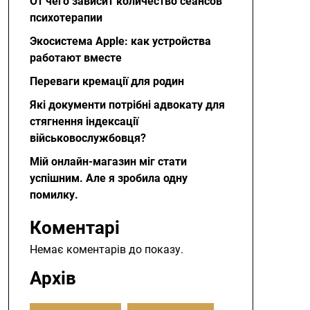
От чего зависит количество сеансов
психотерапии
Экосистема Apple: как устройства
работают вместе
Переваги кремації для родин
Які документи потрібні адвокату для
стягнення індексації
військовослужбовця?
Мій онлайн-магазин міг стати
успішним. Але я зробила одну
помилку.
Коментарі
Немає коментарів до показу.
Архів