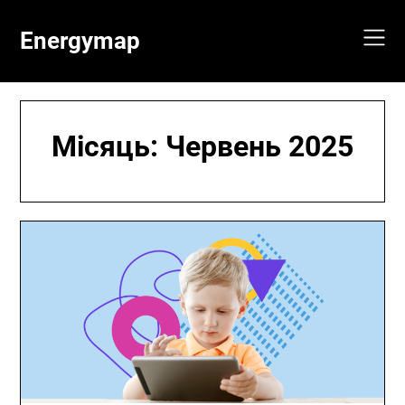
Skip
to
Energymap
content
Місяць:
Червень 2025