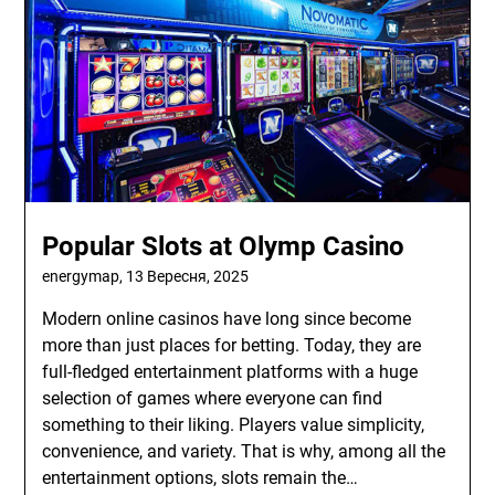
Popular Slots at Olymp Casino
energymap,
13 Вересня, 2025
Modern online casinos have long since become
more than just places for betting. Today, they are
full-fledged entertainment platforms with a huge
selection of games where everyone can find
something to their liking. Players value simplicity,
convenience, and variety. That is why, among all the
entertainment options, slots remain the…