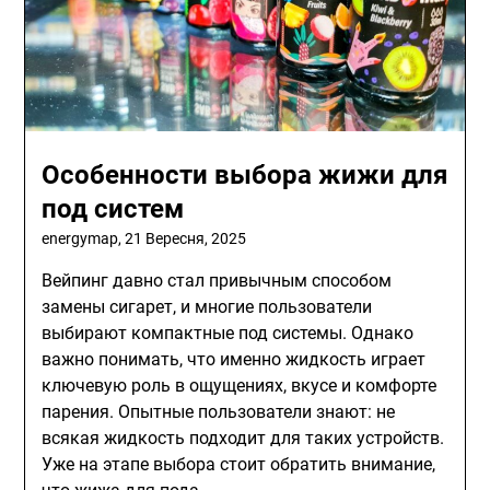
Особенности выбора жижи для
под систем
energymap,
21 Вересня, 2025
Вейпинг давно стал привычным способом
замены сигарет, и многие пользователи
выбирают компактные под системы. Однако
важно понимать, что именно жидкость играет
ключевую роль в ощущениях, вкусе и комфорте
парения. Опытные пользователи знают: не
всякая жидкость подходит для таких устройств.
Уже на этапе выбора стоит обратить внимание,