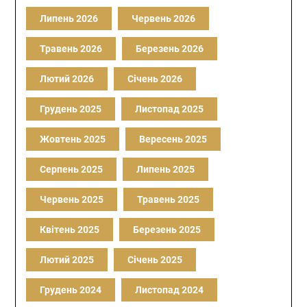
Липень 2026
Червень 2026
Травень 2026
Березень 2026
Лютий 2026
Січень 2026
Грудень 2025
Листопад 2025
Жовтень 2025
Вересень 2025
Серпень 2025
Липень 2025
Червень 2025
Травень 2025
Квітень 2025
Березень 2025
Лютий 2025
Січень 2025
Грудень 2024
Листопад 2024