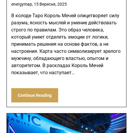
energymap,
15 Вересня, 2025
В колоде Таро Король Мечей олицетворяет силу
разума, ясность мыслей и умение действовать
строго по правилам. Это образ человека,
который умеет отделять эмоции от логики,
принимать решения на основе фактов, а не
настроения. Карта часто символизирует зрелого
мужчину, обладающего властью, опытом и
авторитетом. В раскладах Король Мечей
показывает, что наступает…
Continue Reading