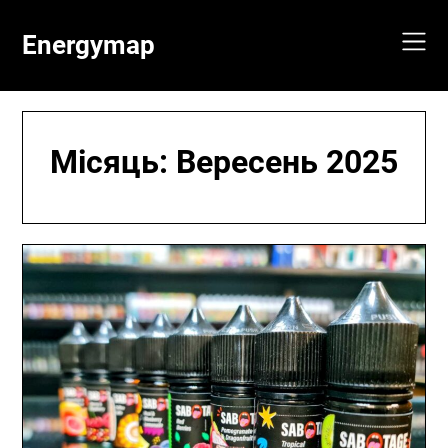
Skip
to
Energymap
content
Місяць:
Вересень 2025