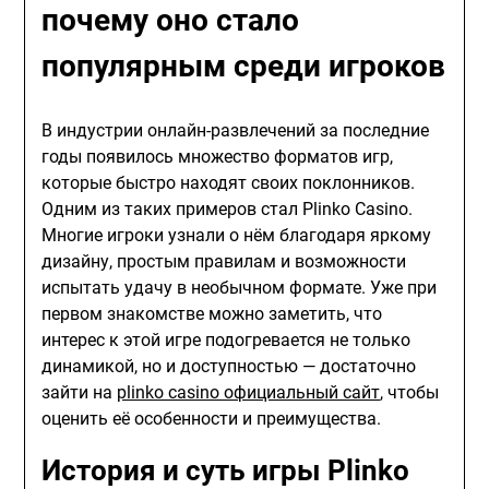
почему оно стало
популярным среди игроков
В индустрии онлайн-развлечений за последние
годы появилось множество форматов игр,
которые быстро находят своих поклонников.
Одним из таких примеров стал Plinko Casino.
Многие игроки узнали о нём благодаря яркому
дизайну, простым правилам и возможности
испытать удачу в необычном формате. Уже при
первом знакомстве можно заметить, что
интерес к этой игре подогревается не только
динамикой, но и доступностью — достаточно
зайти на
plinko casino официальный сайт
, чтобы
оценить её особенности и преимущества.
История и суть игры Plinko