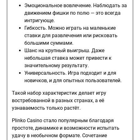
Эмоциональное вовлечение. Наблюдать за
движением фишки по полю — это всегда
интригующе.
Гибкость. Можно играть на маленькие
ставки для развлечения или рисковать
большими суммами.
Шанс на крупный выигрыш. Даже
небольшая ставка может привести к
значительному результату.
Универсальность. Игра подходит и для
новичков, и для опытных пользователей.
Такой набор характеристик делает игру
востребованной в разных странах, а её
узнаваемость только растёт.
Plinko Casino стало популярным благодаря
простоте, динамике и возможности испытать
удачу в необычном формате. Сочетание