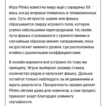
Игра Plinko известна миру ещё с середины XX
века, когда впервые появилась в телевизионных
шоу. Суть её проста: шарик или фишка
сбрасывается сверху игрового поля, которое
усеяно небольшими перегородками. На своём
пути фишка сталкивается с препятствиями и
случайным образом меняет направление, пока
не достигнет нижнего уровня, где расположены
ячейки с различными коэффициентами.
В онлайн-варианте всё устроено по тому же
принципу. Игрок выбирает размер ставки,
количество рядов и запускает фишку. Дальше
остаётся только наблюдать за её движением и
ждать результата. Прозрачность правил делает
Plinko лёгким даже для новичков, а сам процесс
приносит азарт благодаря элементу
случайности.