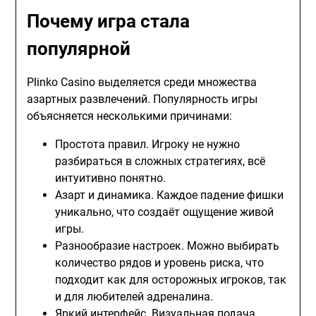
Почему игра стала
популярной
Plinko Casino выделяется среди множества
азартных развлечений. Популярность игры
объясняется несколькими причинами:
Простота правил. Игроку не нужно
разбираться в сложных стратегиях, всё
интуитивно понятно.
Азарт и динамика. Каждое падение фишки
уникально, что создаёт ощущение живой
игры.
Разнообразие настроек. Можно выбирать
количество рядов и уровень риска, что
подходит как для осторожных игроков, так
и для любителей адреналина.
Яркий интерфейс. Визуальная подача