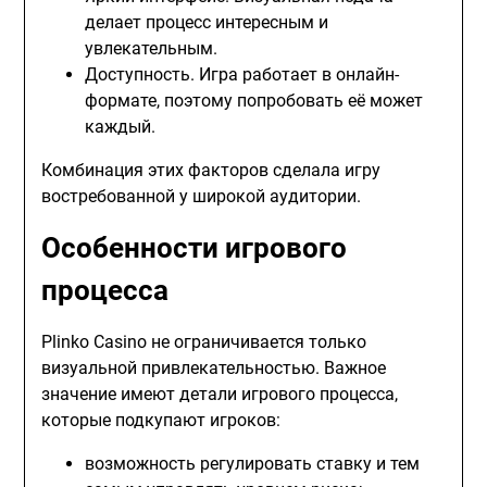
делает процесс интересным и
увлекательным.
Доступность. Игра работает в онлайн-
формате, поэтому попробовать её может
каждый.
Комбинация этих факторов сделала игру
востребованной у широкой аудитории.
Особенности игрового
процесса
Plinko Casino не ограничивается только
визуальной привлекательностью. Важное
значение имеют детали игрового процесса,
которые подкупают игроков:
возможность регулировать ставку и тем