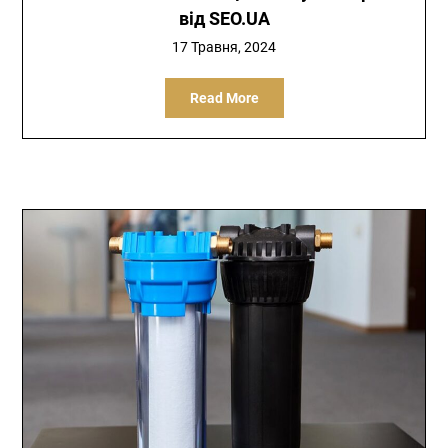
від SEO.UA
17 Травня, 2024
Read More