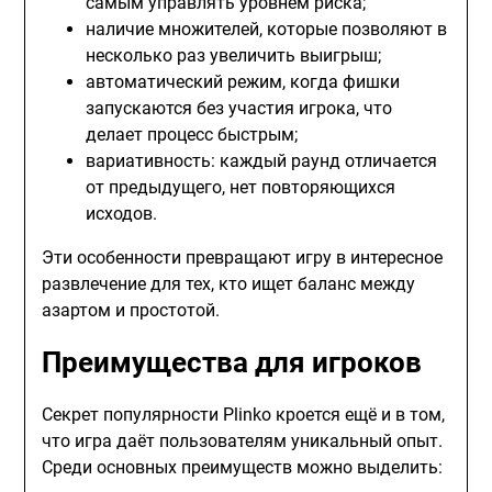
самым управлять уровнем риска;
наличие множителей, которые позволяют в
несколько раз увеличить выигрыш;
автоматический режим, когда фишки
запускаются без участия игрока, что
делает процесс быстрым;
вариативность: каждый раунд отличается
от предыдущего, нет повторяющихся
исходов.
Эти особенности превращают игру в интересное
развлечение для тех, кто ищет баланс между
азартом и простотой.
Преимущества для игроков
Секрет популярности Plinko кроется ещё и в том,
что игра даёт пользователям уникальный опыт.
Среди основных преимуществ можно выделить: