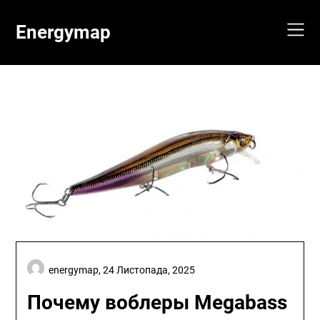
Skip
to
Energymap
content
energymap,
24 Листопада, 2025
Почему воблеры Megabass