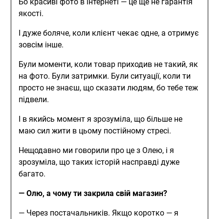
Бо красиві фото в інтернеті — це ще не гарантія
якості.
І дуже боляче, коли клієнт чекає одне, а отримує
зовсім інше.
Були моменти, коли товар приходив не такий, як
на фото. Були затримки. Були ситуації, коли ти
просто не знаєш, що сказати людям, бо тебе теж
підвели.
І в якийсь момент я зрозуміла, що більше не
маю сил жити в цьому постійному стресі.
Нещодавно ми говорили про це з Олею, і я
зрозуміла, що таких історій насправді дуже
багато.
— Олю, а чому ти закрила свій магазин?
— Через постачальників. Якщо коротко — я