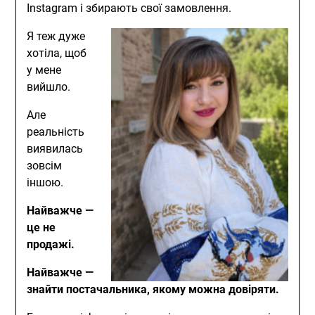
Instagram і збирають свої замовлення.
Я теж дуже
хотіла, щоб
у мене
вийшло.
Але
реальність
виявилась
зовсім
іншою.
Найважче —
це не
продажі.
Найважче —
знайти постачальника, якому можна довіряти.