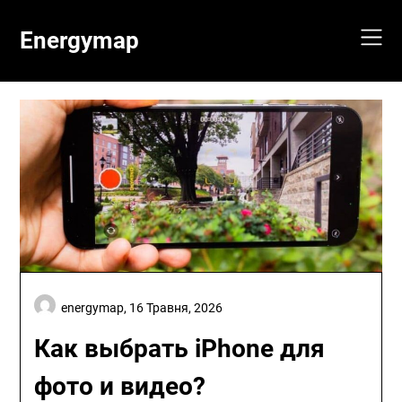
Skip
to
Energymap
content
energymap,
16 Травня, 2026
Как выбрать iPhone для
фото и видео?