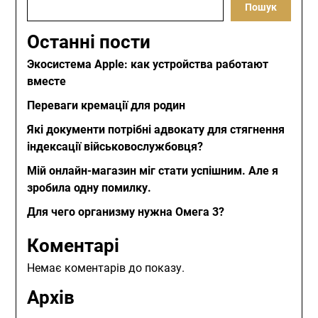
Пошук
Останні пости
Экосистема Apple: как устройства работают
вместе
Переваги кремації для родин
Які документи потрібні адвокату для стягнення
індексації військовослужбовця?
Мій онлайн-магазин міг стати успішним. Але я
зробила одну помилку.
Для чего организму нужна Омега 3?
Коментарі
Немає коментарів до показу.
Архів