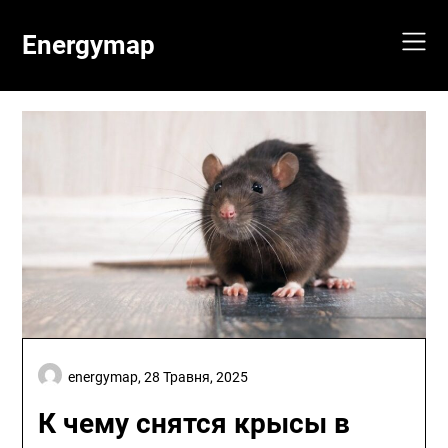
Skip
to
Energymap
content
energymap,
28 Травня, 2025
К чему снятся крысы в