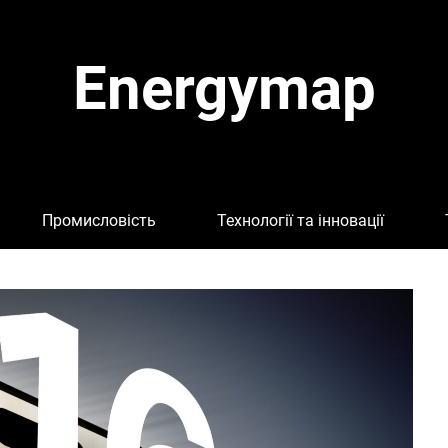
Energymap
Промисловість
Технології та інновації