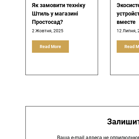
Як замовити техніку
Экосист
Штиль у магазині
устройс
Простосад?
вместе
2 Жовтня, 2025
12 Липня, 
Read More
Read M
Залишит
Ваша e-mail адреса не оприлюдню