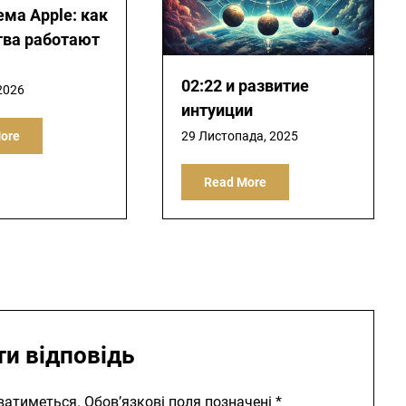
ема Apple: как
тва работают
02:22 и развитие
2026
интуиции
29 Листопада, 2025
ore
Read More
и відповідь
ватиметься.
Обов’язкові поля позначені
*