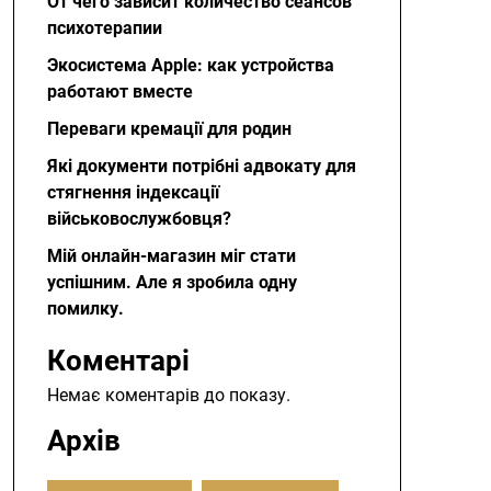
От чего зависит количество сеансов
психотерапии
Экосистема Apple: как устройства
работают вместе
Переваги кремації для родин
Які документи потрібні адвокату для
стягнення індексації
військовослужбовця?
Мій онлайн-магазин міг стати
успішним. Але я зробила одну
помилку.
Коментарі
Немає коментарів до показу.
Архів