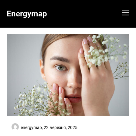
Skip
to
Energymap
content
energymap,
22 Березня, 2025