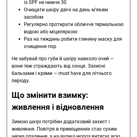
із SPF не нижче 30
Очищати шкіру двічі на день м’яким
засобом
Регулярно протирати обличчя термальною
водою або міцеляркою
Раз на тиждень робити глиняну маску для
очищення пор
Не забувай про губи й шкіру навколо очей —
вони теж страждають від сонця. Захисні
бальзами і креми — must have для літнього
періоду.
Що змінити взимку:
живлення і відновлення
Зимою шкірі потрібен додатковий захист і
живлення. Повітря в приміщеннях стає сухим
через опалення, а на вулиці мороз витягує всю